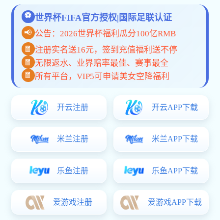
创立初心与品牌愿景
自创立之初，乐鱼平台网站就确立了“科技驱动体育创新”的
发展方向，融合赛事直播、数据分析与观赛互动体验，打造
兼具专业性与沉浸感的体育平台。 我们希望通过技术力量
让乐鱼平台-乐鱼(中国)一站式服务平台等体育内容更便捷、
更智能地触达全球用户。