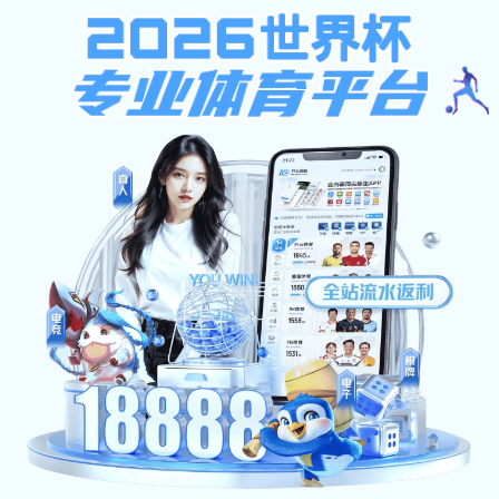
立即注册
乐鱼平台网站
带您畅享全球体
育盛事
专业平台，数据精准，
高清直播
覆盖热门体育项
目。
聚焦足球、篮球、电竞等赛事，
每日内容实时更
新
。
极速访问
下载APP